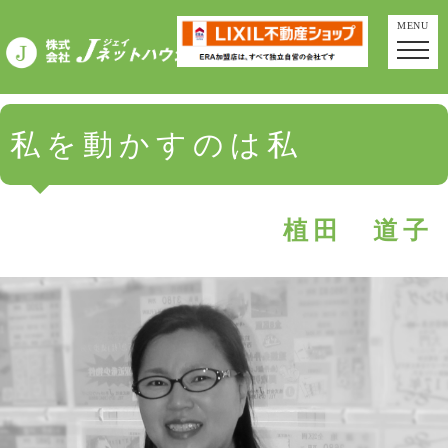
MENU
私を動かすのは私
植田 道子