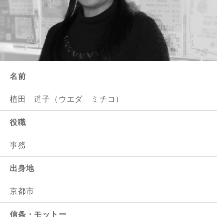
名前
植田 道子（ウエダ ミチコ）
役職
事務
出身地
京都市
信条・モットー