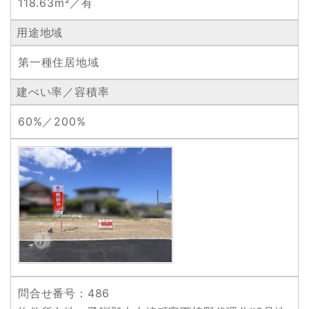
118.63m²／有
用途地域
第一種住居地域
建ぺい率／容積率
60%／200%
問合せ番号
：486