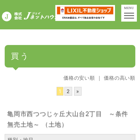
MENU
買う
価格の安い順
｜
価格の高い順
1
2
»
亀岡市西つつじヶ丘大山台2丁目 ～条件
無売土地～ （土地）
種別・地目