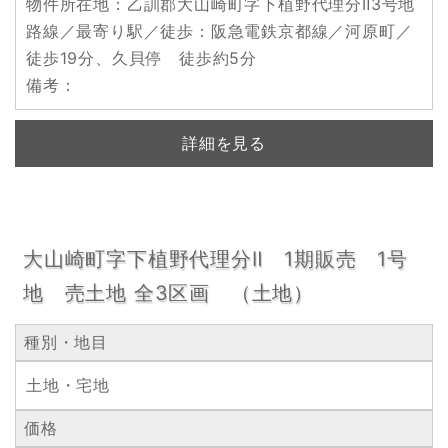
物件所在地
：乙訓郡大山崎町字下植野代理分Ⅱ3号地
路線／最寄り駅／徒歩
：阪急電鉄京都線／河原町／
徒歩19分、久貝停 徒歩約5分
備考
：
詳細を見る
大山崎町字下植野代理分Ⅱ 1期販売 1号
地 売土地 全3区画 （土地）
種別・地目
土地・宅地
価格