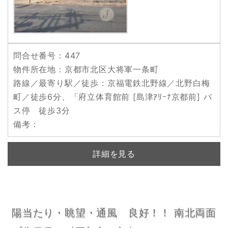
問合せ番号
：447
物件所在地
：京都市北区大将軍一条町
路線／最寄り駅／徒歩
：京福電鉄北野線／北野白梅
町／徒歩6分、「府立体育館前 [島津ｱﾘｰﾅ京都前] バ
ス停 徒歩3分
備考
：
詳細を見る
陽当たり・眺望・通風 良好！！ 南北両面