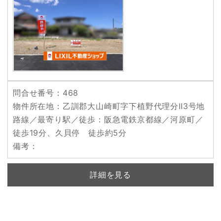
問合せ番号
：468
物件所在地
：乙訓郡大山崎町字下植野代理分Ⅱ3号地
路線／最寄り駅／徒歩
：阪急電鉄京都線／河原町／
徒歩19分、久貝停 徒歩約5分
備考
：
詳細を見る