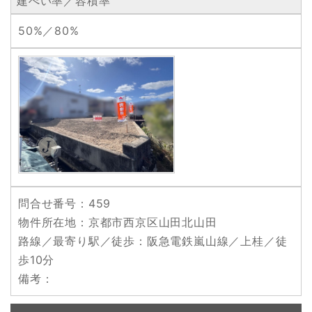
建ぺい率／容積率
50%／80%
問合せ番号
：459
物件所在地
：京都市西京区山田北山田
路線／最寄り駅／徒歩
：阪急電鉄嵐山線／上桂／徒
歩10分
備考
：