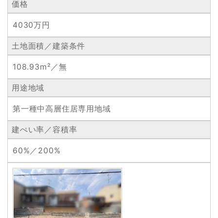
価格
4030万円
土地面積／建築条件
108.93m²／無
用途地域
第一種中高層住居専用地域
建ぺい率／容積率
60%／200%