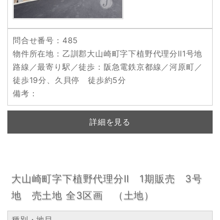
問合せ番号
：485
物件所在地
：乙訓郡大山崎町字下植野代理分Ⅱ1号地
路線／最寄り駅／徒歩
：阪急電鉄京都線／河原町／
徒歩19分、久貝停 徒歩約5分
備考
：
詳細を見る
大山崎町字下植野代理分Ⅱ 1期販売 3号
地 売土地 全3区画 （土地）
種別・地目