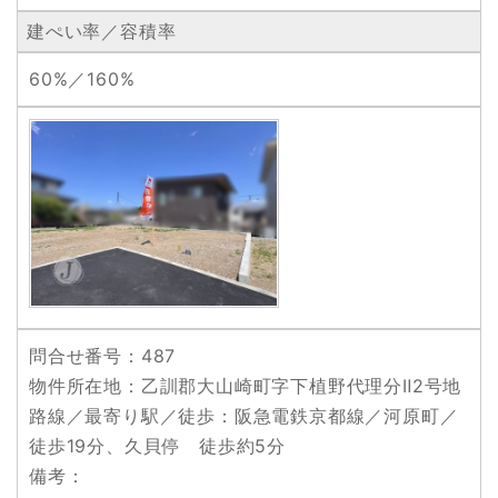
建ぺい率／容積率
60%／160%
問合せ番号
：487
物件所在地
：乙訓郡大山崎町字下植野代理分Ⅱ2号地
路線／最寄り駅／徒歩
：阪急電鉄京都線／河原町／
徒歩19分、久貝停 徒歩約5分
備考
：