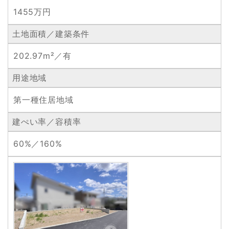
1455万円
土地面積／建築条件
202.97m²／有
用途地域
第一種住居地域
建ぺい率／容積率
60%／160%