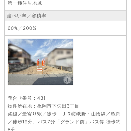
第一種住居地域
建ぺい率／容積率
60%／200%
問合せ番号
：431
物件所在地
：亀岡市下矢田3丁目
路線／最寄り駅／徒歩
：ＪＲ嵯峨野・山陰線／亀岡
／徒歩19分、バス7分「グランド前」バス停 徒歩約
8分