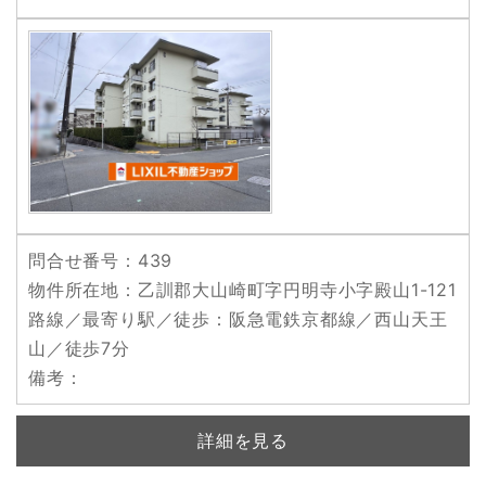
問合せ番号
：439
物件所在地
：乙訓郡大山崎町字円明寺小字殿山1-121
路線／最寄り駅／徒歩
：阪急電鉄京都線／西山天王
山／徒歩7分
備考
：
詳細を見る