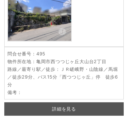
問合せ番号
：495
物件所在地
：亀岡市西つつじヶ丘大山台2丁目
路線／最寄り駅／徒歩
：ＪＲ嵯峨野・山陰線／馬堀
／徒歩29分、バス15分「西つつじヶ丘」停 徒歩6
分
備考
：
詳細を見る